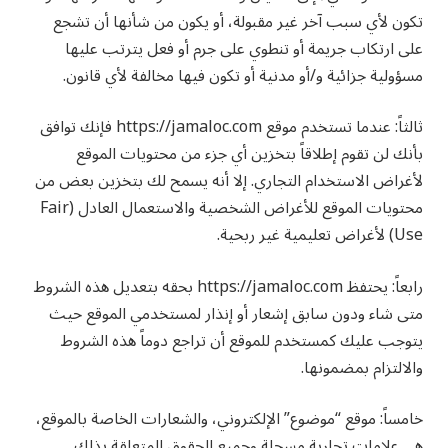
تكون لأي سبب آخر غير مقبولة، أو يكون من شأنها أن تشجع
على ارتكاب جريمة أو تنطوي على جرم أو فعل يترتب عليها
مسؤولية جزائية و/أو مدنية أو تكون فيها مخالفة لأي قانون.
ثالثاً: عندما تستخدم موقع https://jamaloc.com فإنك توافق
بأنك لن تقوم إطلاقاً بتخزين أي جزء من محتويات الموقع
لأغراض الاستخدام التجاري. إلا أنه يسمح لك بتخزين بعض من
محتويات الموقع للأغراض الشخصية والاستعمال العادل (Fair
Use) لأغراض تعليمية غير ربحية.
رابعاً: يحتفظ https://jamaloc.com بحقه بتعديل هذه الشروط
متى شاء ودون سابق إشعار أو إنذار لمستخدمي الموقع حيث
يتوجب عليك كمستخدم للموقع أن تراجع دوماً هذه الشروط
والالتزام بمضمونها.
خامساً: موقع “موضوع” الإلكتروني، والشعارات الخاصة بالموقع،
هي علامات تجارية مسجلة وجميع الحقوق المتعلقة بذلك