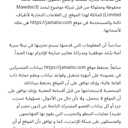
محفوظة ومملوكة من قبل شركة موضوع ليمتد (Mawdoo3
Limited) المالكة لهذا الموقع. إن العلامات التجارية لأطراف
ثالثة والمستخدمة في موقع https://jamaloc.com هي ملك
لأصحابها.
سادساً: أن المعلومات التي قدمتها سيتم تخزينها في بيئة سرية
آمنة يتّخذ موظفينا ومدرائنا معايير صارمة للإلتزام بهذا المبدأ.‏
سابعاً: يحتفظ موقع https://jamaloc.com ببيانات المشتركين
في عضويته على أجهزة تشغيل وقواعد بيانات ونظم حماية ذات
كفاءة عالية، وإنك توافق على أن الموقع يحتفظ ببياناتك
الشخصية لاستخدامها من قبل أقسامه المعنية. وإنك توافق على
أن الموقع لا يتحمل، ولا بأي حال من الأحوال، مسؤولية تسرب
جزء أو كل بيانات العضو المشترك الناتجة عن (دون حصر أو
تقييد) عمليات السطو والتخريب التي يقوم بها المهاجمون
والمتسللون على شبكة الإنترنت. كما و توافق بأن الموقع أو أي