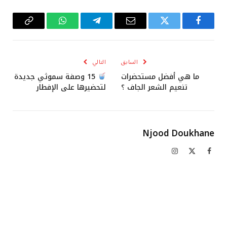
فيسبوك
تويتر
البريد
تيلقرام
واتساب
Copy
الإلكتروني
Link
السابق
التالي
ما هي أفضل مستحضرات
15 وصفة سموثي جديدة
تنعيم الشعر الجاف ؟
لتحضيرها على الإفطار
Njood Doukhane
فيسبوك
X
الانستغرام
(Twitter)