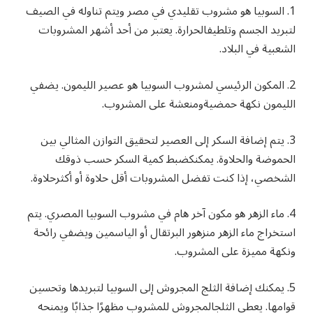
1.
السوبيا
هو
مشروب
تقليدي
في
مصر
ويتم
تناوله
في
الصيف
لتبريد
الجسم
وتلطيف
الحرارة
.
يعتبر
من
أحد
أشهر
المشروبات
الشعبية
في
البلاد
.
2.
المكون
الرئيسي
لمشروب
السوبيا
هو
عصير
الليمون
.
يضفي
الليمون
نكهة
حمضية
ومنعشة
على
المشروب
.
3.
يتم
إضافة
السكر
إلى
العصير
لتحقيق
التوازن
المثالي
بين
الحموضة
والحلاوة
.
يمكنك
ضبط
كمية
السكر
حسب
ذوقك
الشخصي،
إذا
كنت
تفضل
المشروبات
أقل
حلاوة
أو
أكثر
حلاوة
.
4.
ماء
الزهر
هو
مكون
آخر
هام
في
مشروب
السوبيا
المصري
.
يتم
استخراج
ماء
الزهر
من
زهور
البرتقال
أو
الياسمين
ويضفي
رائحة
ونكهة
مميزة
على
المشروب
.
5.
يمكنك
إضافة
الثلج
المجروش
إلى
السوبيا
لتبريدها
وتحسين
قوامها
.
يعطي
الثلج
المجروش
للمشروب
مظهرًا
جذابًا
ويمنحه