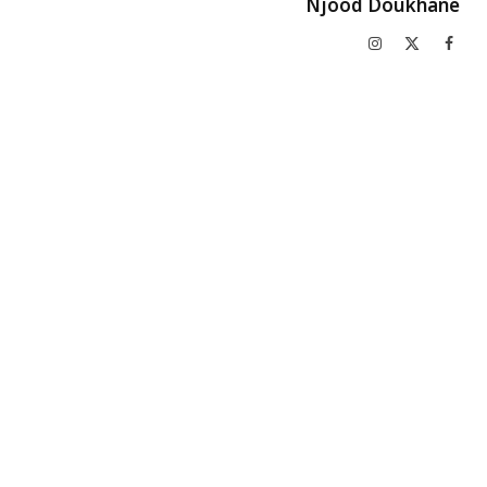
Njood Doukhane
فيسبوك
X
الانستغرام
(Twitter)