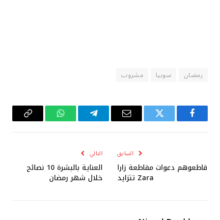
رمضان
سوبيا
مشروب
فيسبوك
تويتر
البريد
تيلقرام
واتساب
Copy
الإلكتروني
Link
السابق
التالي
قاطعوهم دعوات مقاطعة زارا
العناية بالبشرة 10 نصائح
Zara تتزايد
خلال شهر رمضان