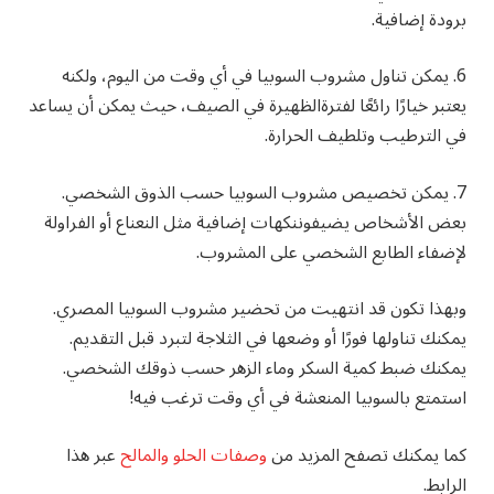
برودة
إضافية
.
6.
يمكن
تناول
مشروب
السوبيا
في
أي
وقت
من
اليوم،
ولكنه
يعتبر
خيارًا
رائعًا
لفترة
الظهيرة
في
الصيف،
حيث
يمكن
أن
يساعد
في
الترطيب
وتلطيف
الحرارة
.
7.
يمكن
تخصيص
مشروب
السوبيا
حسب
الذوق
الشخصي
.
بعض
الأشخاص
يضيفون
نكهات
إضافية
مثل
النعناع
أو
الفراولة
لإضفاء
الطابع
الشخصي
على
المشروب
.
وبهذا تكون قد انتهيت من تحضير مشروب السوبيا المصري.
يمكنك تناولها فورًا أو وضعها في الثلاجة لتبرد قبل التقديم.
يمكنك ضبط كمية السكر وماء الزهر حسب ذوقك الشخصي.
استمتع بالسوبيا المنعشة في أي وقت ترغب فيه!
كما يمكنك تصفح المزيد من
وصفات الحلو والمالح
عبر هذا
الرابط.